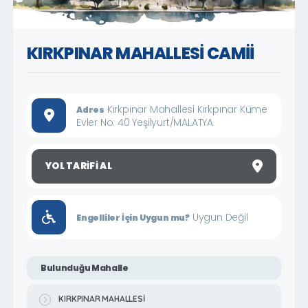
KIRKPINAR MAHALLESİ CAMİİ
Kırkpınar Mahallesi Kırkpınar Küme
Adres
Evler No: 40 Yeşilyurt/MALATYA
YOL TARIFI AL
Uygun Değil
Engelliler İçin Uygun mu?
Bulunduğu Mahalle
KIRKPINAR MAHALLESİ