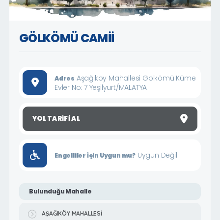
GÖLKÖMÜ CAMİİ
Aşağıköy Mahallesi Gölkömü Küme
Adres
Evler No: 7 Yeşilyurt/MALATYA
YOL TARIFI AL
Uygun Değil
Engelliler İçin Uygun mu?
Bulunduğu Mahalle
AŞAĞIKÖY MAHALLESİ