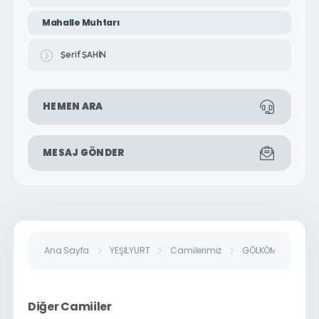
Mahalle Muhtarı
Şerif ŞAHİN
HEMEN ARA
MESAJ GÖNDER
Ana Sayfa
YEŞİLYURT
Camilerimiz
GÖLKÖMÜ CAMİİ
Diğer Camiiler