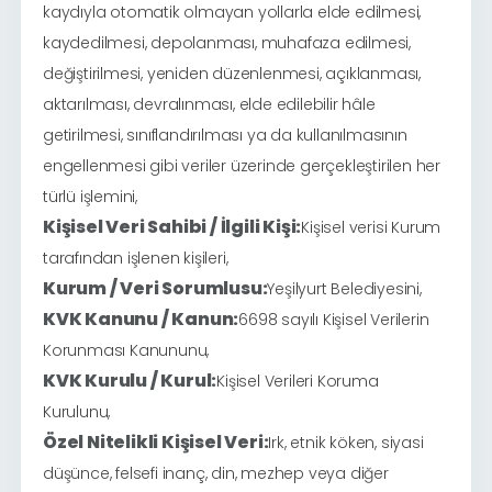
kaydıyla otomatik olmayan yollarla elde edilmesi,
kaydedilmesi, depolanması, muhafaza edilmesi,
değiştirilmesi, yeniden düzenlenmesi, açıklanması,
aktarılması, devralınması, elde edilebilir hâle
getirilmesi, sınıflandırılması ya da kullanılmasının
engellenmesi gibi veriler üzerinde gerçekleştirilen her
türlü işlemini,
Kişisel Veri Sahibi / İlgili Kişi:
Kişisel verisi Kurum
tarafından işlenen kişileri,
Kurum / Veri Sorumlusu:
Yeşilyurt Belediyesini,
KVK Kanunu / Kanun:
6698 sayılı Kişisel Verilerin
Korunması Kanununu,
KVK Kurulu / Kurul:
Kişisel Verileri Koruma
Kurulunu,
Özel Nitelikli Kişisel Veri:
Irk, etnik köken, siyasi
düşünce, felsefi inanç, din, mezhep veya diğer