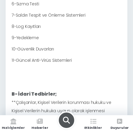
6-Sızma Testi
7-Saldırı Tespit ve Önleme Sistemleri
8-Log Kayıtları
9-Yedekleme
10-Güvenlik Duvarları
11-Güncel Anti-Virüs Sistemleri
B- İdari Tedbirler;
**
Çalışanlar, Kişisel Verilerin korunması hukuku ve
Kişisel Verilerin hukuka uygun olarak işlenmesi
konusunda bilgilendirilmekte ve eğitilmektedir.
**Kurumun yürütmekte olduğu tüm faaliyetler detaylı
Hızlı İşlemler
Haberler
Etkinlikler
Duyurular