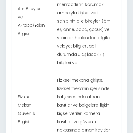
menfaatlerini korumak
Aile Bireyleri
amacıyla kişisel veri
ve
sahibinin aile bireyleri (örn.
Akraba/Yakın
eş, anne, baba, çocuk) ve
Bilgisi
yakınları hakkındaki bilgiler,
velayet bilgileri, acil
durumda ulaşılacak kişi
bilgileri vb.
Fiziksel mekana girişte,
fiziksel mekanın içerisinde
Fiziksel
kalış sırasında alınan
Mekan
kayıtlar ve belgelere ilişkin
Güvenlik
kişisel veriler; kamera
Bilgisi
kayıtları ve güvenlik
noktasında alınan kayıtlar