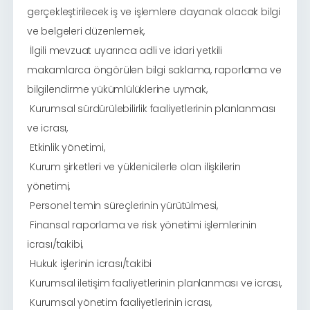
gerçekleştirilecek iş ve işlemlere dayanak olacak bilgi
ve belgeleri düzenlemek,
İlgili mevzuat uyarınca adli ve idari yetkili
·
makamlarca öngörülen bilgi saklama, raporlama ve
bilgilendirme yükümlülüklerine uymak,
Kurumsal sürdürülebilirlik faaliyetlerinin planlanması
·
ve icrası,
Etkinlik yönetimi,
·
Kurum şirketleri ve yüklenicilerle olan ilişkilerin
·
yönetimi,
Personel temin süreçlerinin yürütülmesi,
·
Finansal raporlama ve risk yönetimi işlemlerinin
·
icrası/takibi,
Hukuk işlerinin icrası/takibi
·
Kurumsal iletişim faaliyetlerinin planlanması ve icrası,
·
Kurumsal yönetim faaliyetlerinin icrası,
·