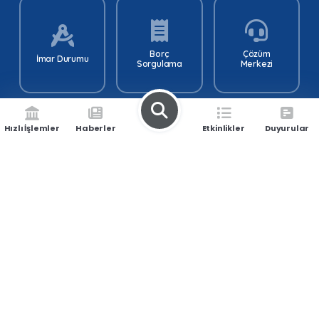
Borç
Çözüm
İmar Durumu
Sorgulama
Merkezi
Hızlı İşlemler
Haberler
Etkinlikler
Duyurular
Doğrudan
Nöbetçi
E-İmar
Temin İlanları
Eczaneler
Kariyer
Kent Rehberi
Yeşilyurt TV
Merkezi