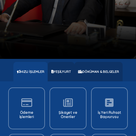
HIZLI İŞLEMLER
YEŞILYURT
DÖKÜMAN & BELGELER
Ödeme
Şikayet ve
İş Yeri Ruhsat
İşlemleri
Öneriler
Başvurusu