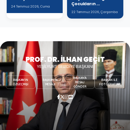
Çocukların ...
24 Temmuz 2026, Cuma
22 Temmuz 2026, Çarşamba
PROF. DR. İLHAN GEÇİT
YEŞILYURT BELEDIYE BAŞKANI
BAŞKAN'A
BAŞKAN'IN
BAŞKAN'IN
BAŞKAN İLE
MESAJ
ÖZGEÇMIŞI
MESAJI
FOTOĞRAFLAR
GÖNDER