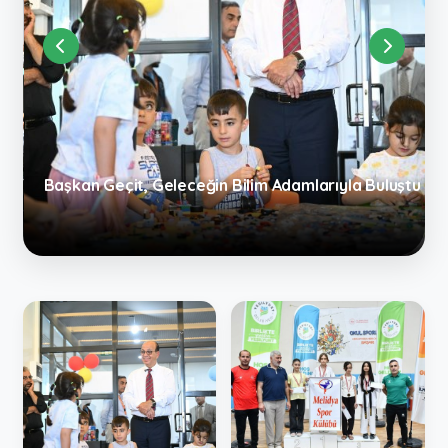
ştu
“15 Temmuz Şehitler Haftası” Tekvando Minikler
Şampiyonası Nefes Kesti