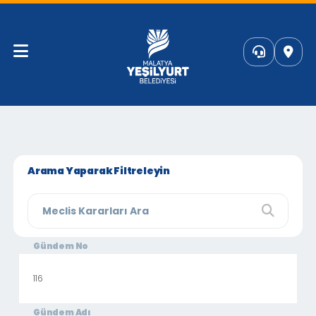
Arama Yaparak Filtreleyin
Gündem No
116
Gündem Adı