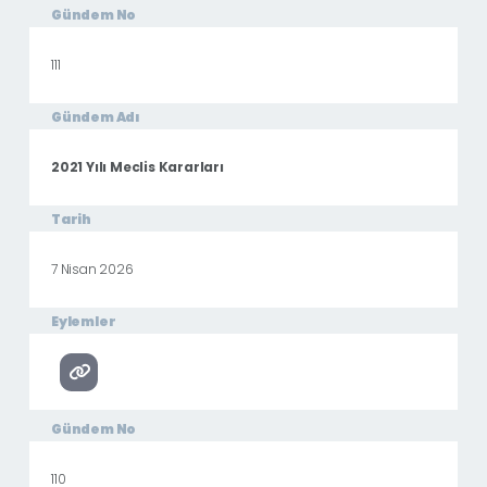
Gündem No
111
Gündem Adı
2021 Yılı Meclis Kararları
Tarih
7 Nisan 2026
Eylemler
Gündem No
110