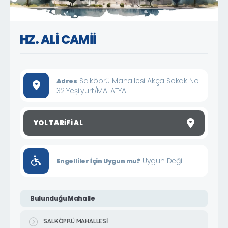
HZ. ALİ CAMİİ
Salköprü Mahallesi Akça Sokak No:
Adres
32 Yeşilyurt/MALATYA
YOL TARIFI AL
Uygun Değil
Engelliler İçin Uygun mu?
Bulunduğu Mahalle
SALKÖPRÜ MAHALLESİ