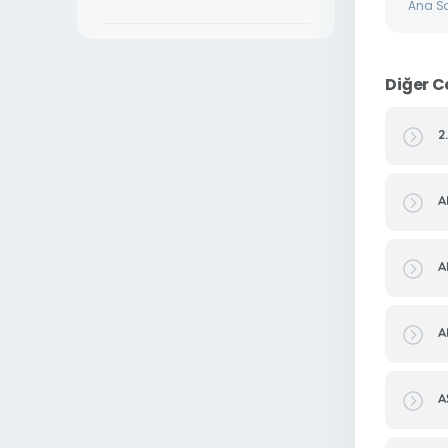
Ana S
Diğer C
2
A
A
A
A