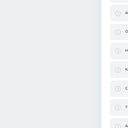
A
Ö
H
K
Ç
T
A