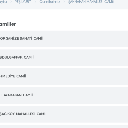
ayfa
YEŞİLYURT
Camilerimiz
ŞAHNAHAN MAHALLESİ CAMİİ
amiiler
.ORGANİZE SANAYİ CAMİİ
BDULGAFFAR CAMİİ
HMEDİYE CAMİİ
Lİ AYABAKAN CAMİİ
ŞAĞIKÖY MAHALLESİ CAMİİ