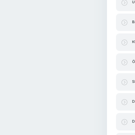
U
B
K
Ö
S
D
D