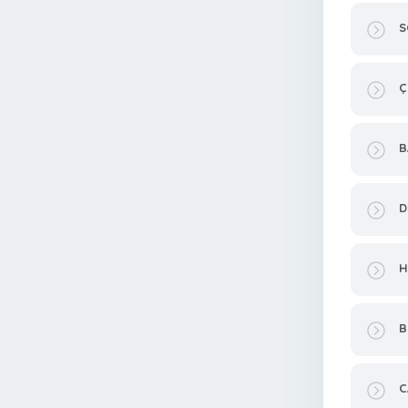
S
Ç
B
D
H
B
C