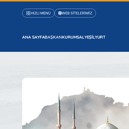
HIZLI MENÜ
WEB SİTELERİMİZ
ANA SAYFA
BAŞKAN
KURUMSAL
YEŞİLYURT