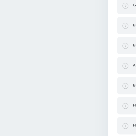
G
B
B
A
B
H
H