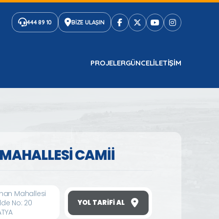
444 89 10
BİZE ULAŞIN
PROJELER
GÜNCEL
ILETIŞIM
MAHALLESİ CAMİİ
an Mahallesi
de No: 20
YOL TARIFI AL
ATYA