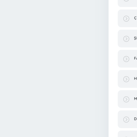
Ç
Ş
F
H
M
D