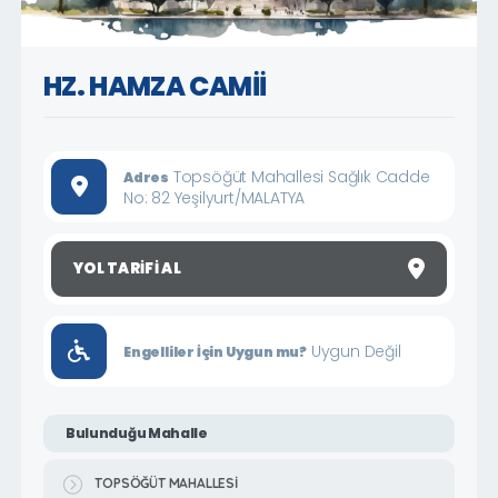
HZ. HAMZA CAMİİ
Topsöğüt Mahallesi Sağlık Cadde
Adres
No: 82 Yeşilyurt/MALATYA
YOL TARIFI AL
Uygun Değil
Engelliler İçin Uygun mu?
Bulunduğu Mahalle
TOPSÖĞÜT MAHALLESİ