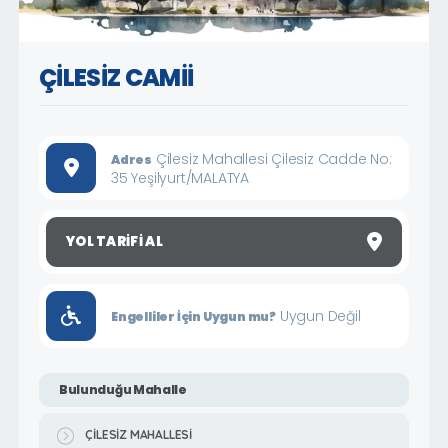
ÇİLESİZ CAMİİ
Çilesiz Mahallesi Çilesiz Cadde No:
Adres
35 Yeşilyurt/MALATYA
YOL TARIFI AL
Uygun Değil
Engelliler İçin Uygun mu?
Bulunduğu Mahalle
ÇİLESİZ MAHALLESİ