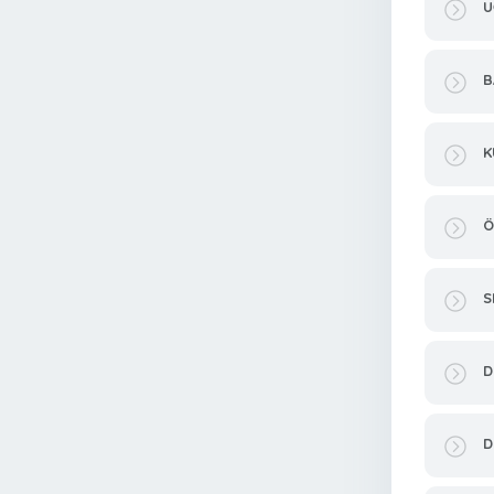
U
B
K
Ö
S
D
D