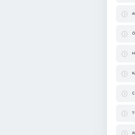
A
Ö
H
K
Ç
T
A