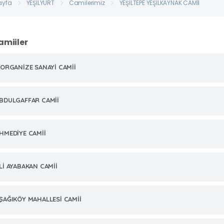
ayfa
YEŞİLYURT
Camilerimiz
YEŞİLTEPE YEŞİLKAYNAK CAMİİ
amiiler
.ORGANİZE SANAYİ CAMİİ
BDULGAFFAR CAMİİ
HMEDİYE CAMİİ
Lİ AYABAKAN CAMİİ
ŞAĞIKÖY MAHALLESİ CAMİİ