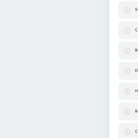
S
Ç
B
D
H
B
C