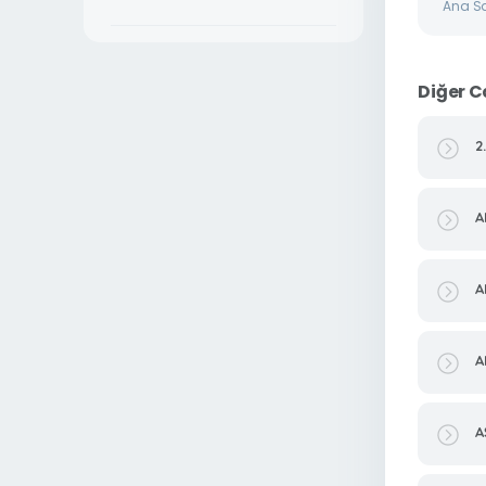
Ana S
Diğer C
2
A
A
A
A