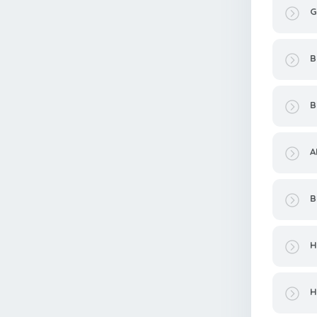
G
B
B
A
B
H
H