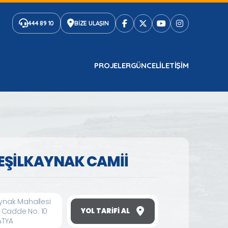
444 89 10
BİZE ULAŞIN
PROJELER
GÜNCEL
ILETIŞIM
YEŞİLKAYNAK CAMİİ
aynak Mahallesi
 Cadde No: 10
YOL TARIFI AL
ATYA