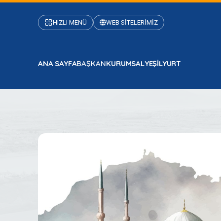
HIZLI MENÜ
WEB SİTELERİMİZ
ANA SAYFA
BAŞKAN
KURUMSAL
YEŞİLYURT