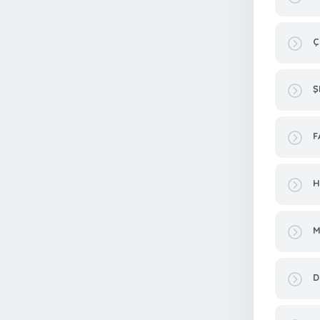
Ç
Ş
F
H
M
D