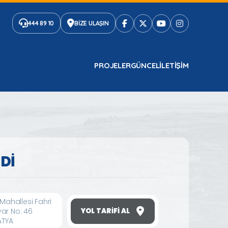
444 89 10
BİZE ULAŞIN
PROJELER
GÜNCEL
ILETIŞIM
Dİ
 Mahallesi Fahri
ar No: 46
YOL TARIFI AL
ATYA