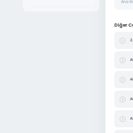
Ana S
Diğer C
2
A
A
A
A