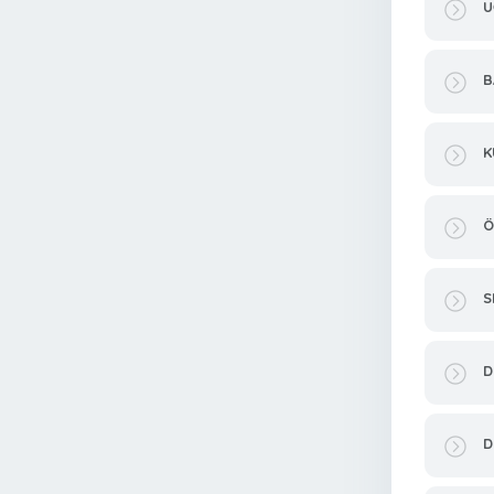
U
B
K
Ö
S
D
D