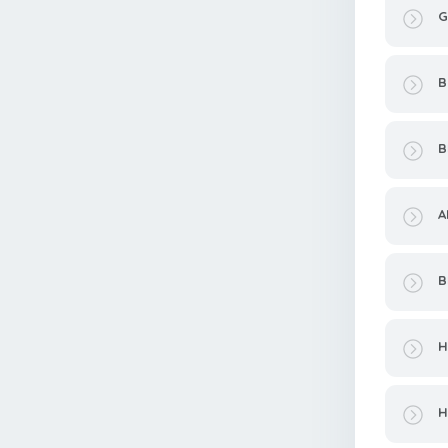
G
B
B
A
B
H
H