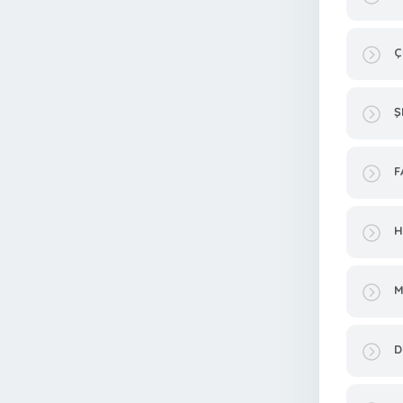
Ç
Ş
F
H
M
D