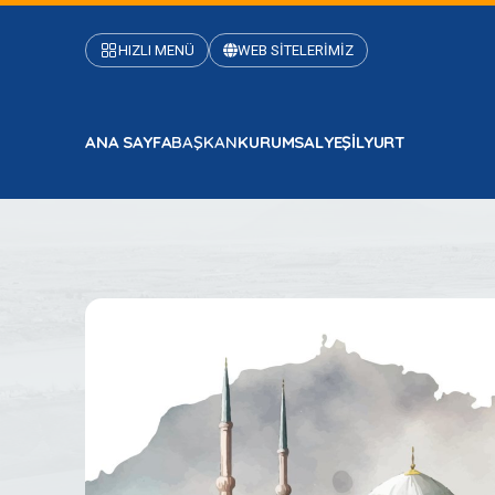
HIZLI MENÜ
WEB SİTELERİMİZ
ANA SAYFA
BAŞKAN
KURUMSAL
YEŞİLYURT