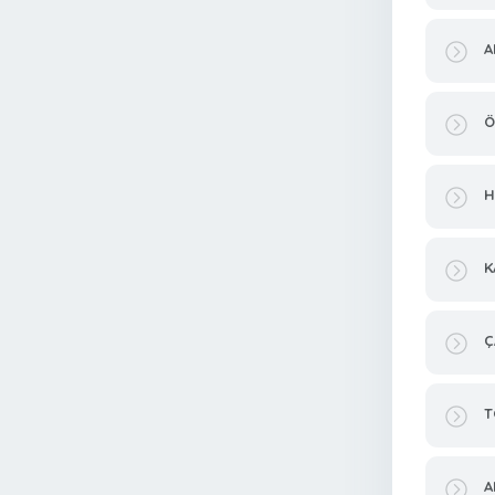
A
Ö
H
K
Ç
T
A