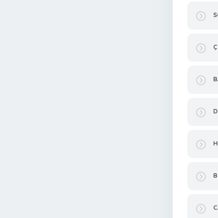
S
Ç
B
D
H
B
C