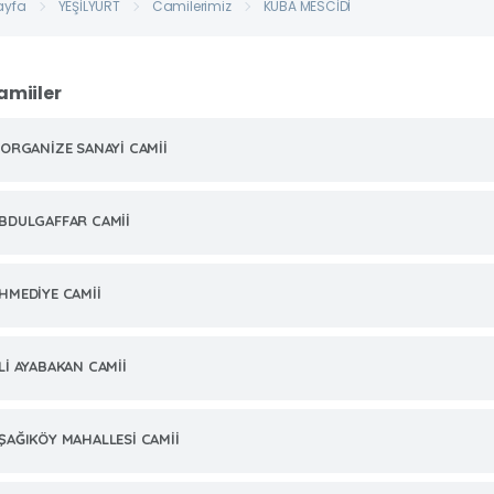
ayfa
YEŞİLYURT
Camilerimiz
KUBA MESCİDİ
amiiler
.ORGANİZE SANAYİ CAMİİ
BDULGAFFAR CAMİİ
HMEDİYE CAMİİ
Lİ AYABAKAN CAMİİ
ŞAĞIKÖY MAHALLESİ CAMİİ