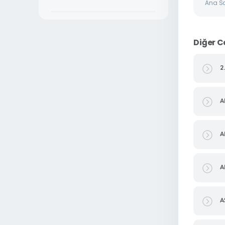
Ana S
Diğer C
2
A
A
A
A