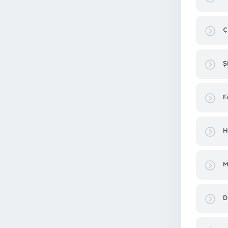
Ç
Ş
F
H
M
D