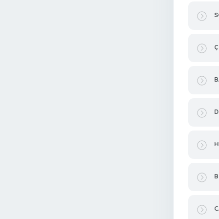
S
Ç
B
D
H
B
C