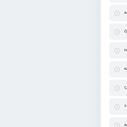
A
Ö
H
K
Ç
T
A