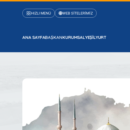
HIZLI MENÜ
WEB SİTELERİMİZ
ANA SAYFA
BAŞKAN
KURUMSAL
YEŞİLYURT