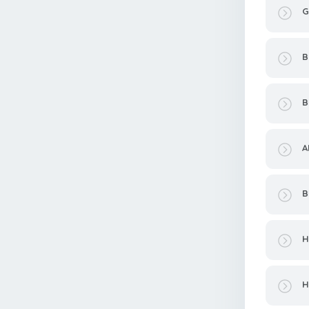
G
B
B
A
B
H
H