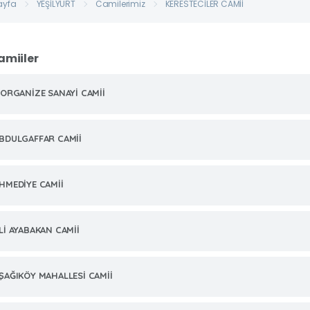
ayfa
YEŞİLYURT
Camilerimiz
KERESTECİLER CAMİİ
amiiler
.ORGANİZE SANAYİ CAMİİ
BDULGAFFAR CAMİİ
HMEDİYE CAMİİ
Lİ AYABAKAN CAMİİ
ŞAĞIKÖY MAHALLESİ CAMİİ