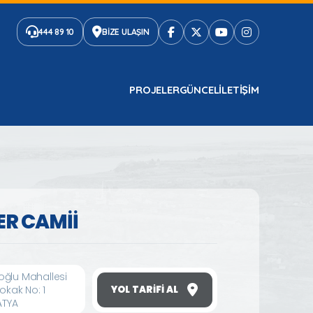
444 89 10
BİZE ULAŞIN
PROJELER
GÜNCEL
ILETIŞIM
ER CAMİİ
ğlu Mahallesi
okak No: 1
YOL TARIFI AL
ATYA