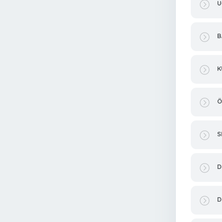
U
B
K
Ö
S
D
D