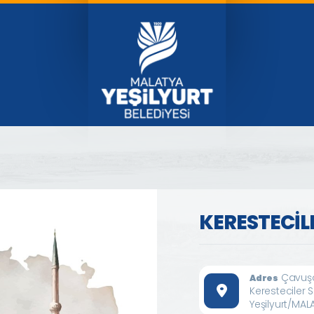
KERESTECİL
Çavuşo
Adres
Keresteciler S
Yeşilyurt/MAL