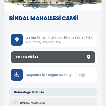
BİNDAL MAHALLESİ CAMİİ
Bindal Mahallesi Bindal Küme Evler
Adres
No:1 Yeşilyurt/MALATYA
YOL TARIFI AL
Uygun Değil
Engelliler İçin Uygun mu?
Bulunduğu Mahalle
BİNDAL MAHALLESİ