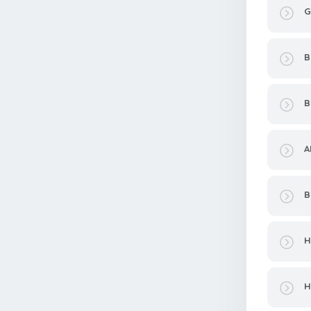
G
B
B
A
B
H
H