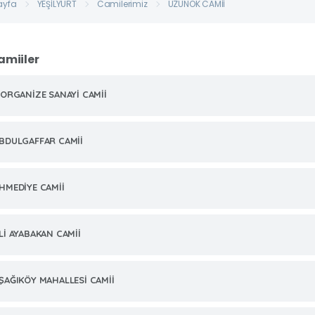
ayfa
YEŞİLYURT
Camilerimiz
UZUNOK CAMİİ
amiiler
.ORGANİZE SANAYİ CAMİİ
BDULGAFFAR CAMİİ
HMEDİYE CAMİİ
Lİ AYABAKAN CAMİİ
ŞAĞIKÖY MAHALLESİ CAMİİ