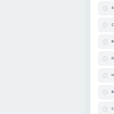
S
Ç
B
D
H
B
C