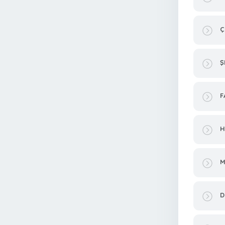
Ç
Ş
F
H
M
D