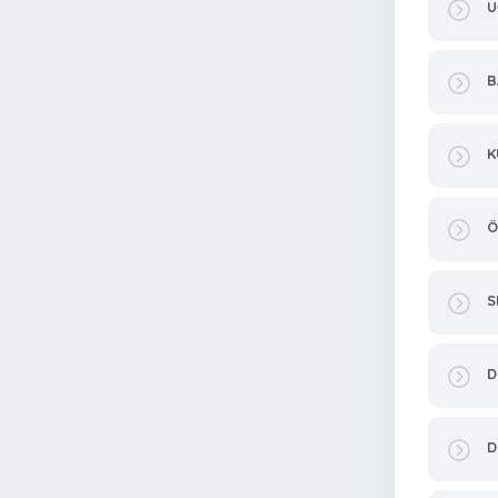
U
B
K
Ö
S
D
D