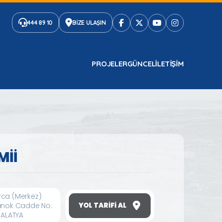
444 89 10
BİZE ULAŞIN
PROJELER
GÜNCEL
ILETIŞIM
Mİİ
ca (Merkez)
unok Cadde No:
YOL TARIFI AL
MALATYA