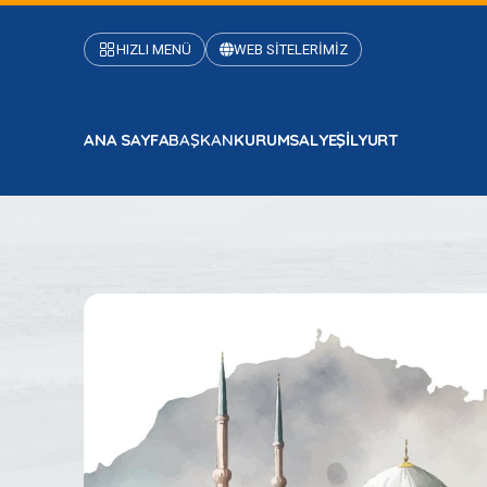
HIZLI MENÜ
WEB SİTELERİMİZ
ANA SAYFA
BAŞKAN
KURUMSAL
YEŞİLYURT