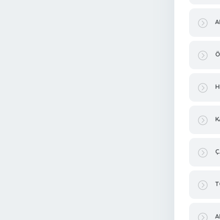
A
Ö
H
K
Ç
T
A