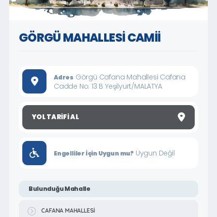
GÖRGÜ MAHALLESİ CAMİİ
Görgü Cafana Mahallesi Cafana
Adres
Cadde No: 13 B Yeşilyurt/MALATYA
YOL TARIFI AL
Uygun Değil
Engelliler İçin Uygun mu?
Bulunduğu Mahalle
CAFANA MAHALLESİ