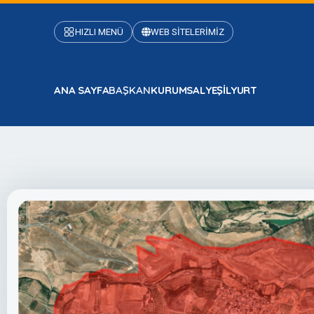
HIZLI MENÜ
WEB SİTELERİMİZ
ANA SAYFA
BAŞKAN
KURUMSAL
YEŞİLYURT