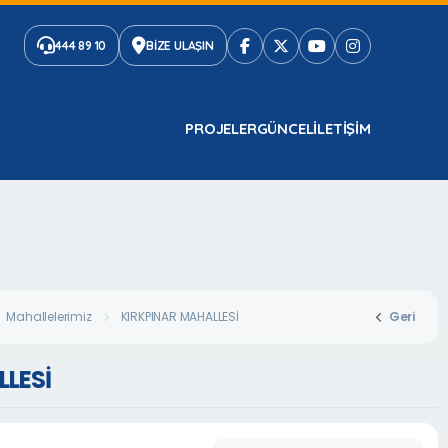
444 89 10
BİZE ULAŞIN
PROJELER
GÜNCEL
ILETIŞIM
Mahallelerimiz
KIRKPINAR MAHALLESİ
Geri
LESİ