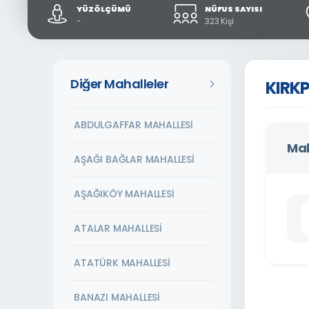
YÜZÖLÇÜMÜ
NÜFUS SAYISI
-
323 Kişi
Diğer Mahalleler
KIRK
ABDULGAFFAR MAHALLESİ
Mah
AŞAĞI BAĞLAR MAHALLESİ
AŞAĞIKÖY MAHALLESİ
ATALAR MAHALLESİ
ATATÜRK MAHALLESİ
BANAZI MAHALLESİ