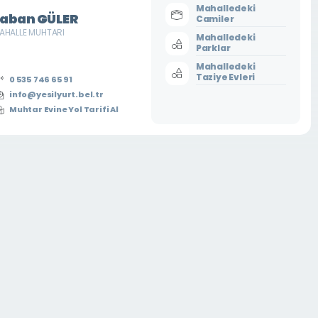
Mahalledeki
aban GÜLER
Camiler
AHALLE MUHTARI
Mahalledeki
Parklar
Mahalledeki
Taziye Evleri
0 535 746 65 91
info@yesilyurt.bel.tr
Muhtar Evine Yol Tarifi Al