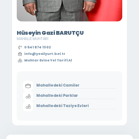
Hüseyin Gazi BARUTÇU
MAHALLE MUHTARI
0 541 874 13 02
info@yesilyurt.bel.tr
Muhtar Evine Yol Tarifi Al
Mahalledeki Camiler
Mahalledeki Parklar
Mahalledeki Taziye Evleri