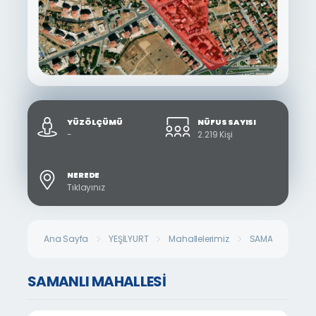
YÜZÖLÇÜMÜ
NÜFUS SAYISI
-
2.219 Kişi
NEREDE
Tıklayınız
Ana Sayfa
YEŞİLYURT
Mahallelerimiz
SAMANLI MAHALL
SAMANLI MAHALLESİ