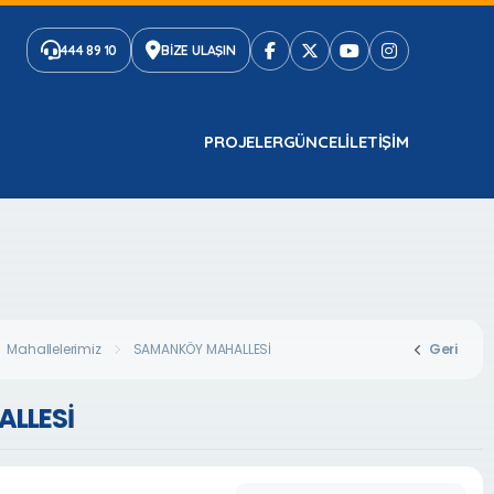
444 89 10
BİZE ULAŞIN
PROJELER
GÜNCEL
ILETIŞIM
Mahallelerimiz
SAMANKÖY MAHALLESİ
Geri
LLESİ