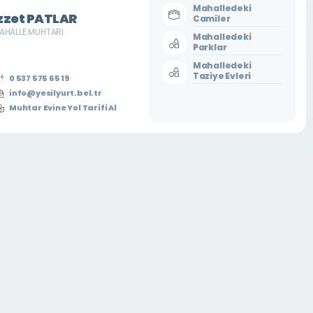
Mahalledeki
zzet PATLAR
Camiler
AHALLE MUHTARI
Mahalledeki
Parklar
Mahalledeki
Taziye Evleri
0 537 575 65 19
info@yesilyurt.bel.tr
Muhtar Evine Yol Tarifi Al