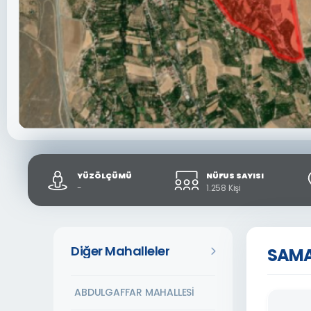
YÜZÖLÇÜMÜ
NÜFUS SAYISI
-
1.258 Kişi
Diğer Mahalleler
SAMA
ABDULGAFFAR MAHALLESİ