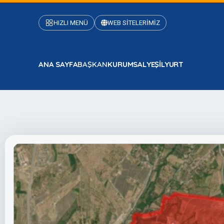
HIZLI MENÜ
WEB SİTELERİMİZ
ANA SAYFA
BAŞKAN
KURUMSAL
YEŞİLYURT