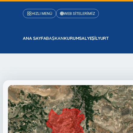
HIZLI MENÜ
WEB SİTELERİMİZ
ANA SAYFA
BAŞKAN
KURUMSAL
YEŞİLYURT