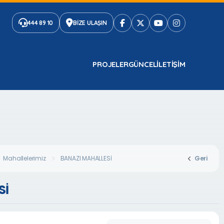
444 89 10
BİZE ULAŞIN
PROJELER
GÜNCEL
ILETIŞIM
Mahallelerimiz
BANAZI MAHALLESİ
Geri
Sİ