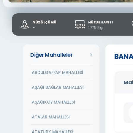
YÜZÖLÇÜMÜ
NÜFUS SAYISI
-
1.775 Kişi
Diğer Mahalleler
BANA
ABDULGAFFAR MAHALLESİ
Mah
AŞAĞI BAĞLAR MAHALLESİ
AŞAĞIKÖY MAHALLESİ
ATALAR MAHALLESİ
ATATÜRK MAHALLESİ