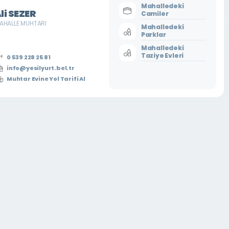
Mahalledeki
li SEZER
Camiler
AHALLE MUHTARI
Mahalledeki
Parklar
Mahalledeki
Taziye Evleri
0 539 228 25 81
info@yesilyurt.bel.tr
Muhtar Evine Yol Tarifi Al