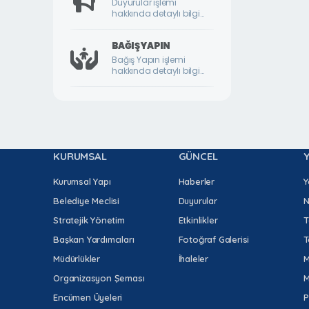
Duyurular işlemi
hakkında detaylı bilgi
DURULDU MAHALLESİ
için lütfen tıklayınız.
FATİH MAHALLESİ
BAĞIŞ YAPIN
Bağış Yapın işlemi
GAZİ MAHALLESİ
hakkında detaylı bilgi
için lütfen tıklayınız.
GEDİK MAHALLESİ
GÖKTARLA MAHALLESİ
GÖZENE MAHALLESİ
KURUMSAL
GÜNCEL
GÜNDÜZBEY MAHALLESİ
HAMİDİYE MAHALLESİ
Kurumsal Yapı
Haberler
Y
Belediye Meclisi
Duyurular
N
HIROĞLU MAHALLESİ
Stratejik Yönetim
Etkinlikler
T
HOCA AHMET YESEVİ MAHALLESİ
Başkan Yardımcıları
Fotoğraf Galerisi
T
HORATA MAHALLESİ
Müdürlükler
İhaleler
M
İKİZCE MAHALLESİ
Organizasyon Şeması
M
İLYAS MAHALLESİ
Encümen Üyeleri
P