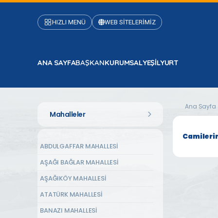
HIZLI MENÜ
WEB SİTELERİMİZ
ANA SAYFA
BAŞKAN
KURUMSAL
YEŞİLYURT
Ana Sayfa
Mahalleler
Camileri
ABDULGAFFAR MAHALLESİ
AŞAĞI BAĞLAR MAHALLESİ
AŞAĞIKÖY MAHALLESİ
ATATÜRK MAHALLESİ
BANAZI MAHALLESİ