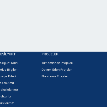
YEŞİLYURT
PROJELER
eşilyurt Tarihi
Tamamlanan Projeleri
üfus Bilgileri
Devam Eden Projeler
aziye Evleri
Planlanan Projeler
esislerimiz
ahallelerimiz
uhtarlar
arklarımız