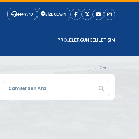
444 89 10
BİZE ULAŞIN
PROJELER
GÜNCEL
ILETIŞIM
Geri