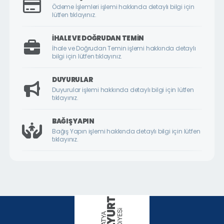
ÇİLESİZ MAHALLESİ
Ödeme İşlemleri işlemi hakkında detaylı bilgi için
lütfen tıklayınız.
ÇUKURDERE MAHALLESİ
CUMHURİYET MAHALLESİ
İHALE VE DOĞRUDAN TEMIN
İhale ve Doğrudan Temin işlemi hakkında detaylı
CUMHURİYET ÖRNEK KÖY MAHALLESİ
bilgi için lütfen tıklayınız.
DİLEK MAHALLESİ
DUYURULAR
DURANLAR MAHALLESİ
Duyurular işlemi hakkında detaylı bilgi için lütfen
tıklayınız.
DURULDU MAHALLESİ
FATİH MAHALLESİ
BAĞIŞ YAPIN
Bağış Yapın işlemi hakkında detaylı bilgi için lütfen
GAZİ MAHALLESİ
tıklayınız.
GEDİK MAHALLESİ
GÖKTARLA MAHALLESİ
GÖZENE MAHALLESİ
GÜNDÜZBEY MAHALLESİ
HAMİDİYE MAHALLESİ