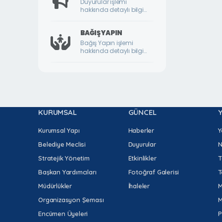
Duyurular işlemi
hakkında detaylı bilgi
DURULDU MAHALLESİ
için lütfen tıklayınız.
FATİH MAHALLESİ
BAĞIŞ YAPIN
Bağış Yapın işlemi
GAZİ MAHALLESİ
hakkında detaylı bilgi
için lütfen tıklayınız.
GEDİK MAHALLESİ
GÖKTARLA MAHALLESİ
GÖZENE MAHALLESİ
KURUMSAL
GÜNCEL
GÜNDÜZBEY MAHALLESİ
HAMİDİYE MAHALLESİ
Kurumsal Yapı
Haberler
Y
Belediye Meclisi
Duyurular
N
HIROĞLU MAHALLESİ
Stratejik Yönetim
Etkinlikler
T
HOCA AHMET YESEVİ MAHALLESİ
Başkan Yardımcıları
Fotoğraf Galerisi
T
HORATA MAHALLESİ
Müdürlükler
İhaleler
M
İKİZCE MAHALLESİ
Organizasyon Şeması
M
İLYAS MAHALLESİ
Encümen Üyeleri
P