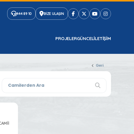
444 89 10
BİZE ULAŞIN
PROJELER
GÜNCEL
ILETIŞIM
Geri
CAMİİ