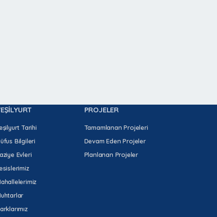
YEŞİLYURT
PROJELER
eşilyurt Tarihi
Tamamlanan Projeleri
üfus Bilgileri
Devam Eden Projeler
aziye Evleri
Planlanan Projeler
esislerimiz
ahallelerimiz
uhtarlar
arklarımız