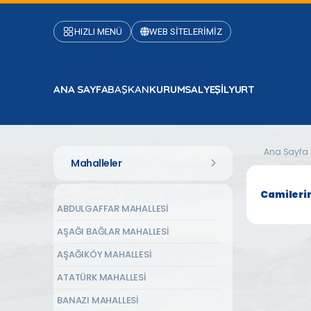
HIZLI MENÜ
WEB SİTELERİMİZ
ANA SAYFA
BAŞKAN
KURUMSAL
YEŞİLYURT
Ana Sayfa
Mahalleler
Camileri
ABDULGAFFAR MAHALLESİ
AŞAĞI BAĞLAR MAHALLESİ
AŞAĞIKÖY MAHALLESİ
ATATÜRK MAHALLESİ
BANAZI MAHALLESİ