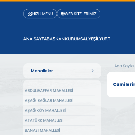
HIZLI MENÜ
WEB SİTELERİMİZ
ANA SAYFA
BAŞKAN
KURUMSAL
YEŞİLYURT
Ana Sayfa
Mahalleler
Camileri
ABDULGAFFAR MAHALLESİ
AŞAĞI BAĞLAR MAHALLESİ
AŞAĞIKÖY MAHALLESİ
ATATÜRK MAHALLESİ
BANAZI MAHALLESİ