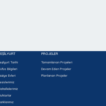
YEŞİLYURT
PROJELER
eşilyurt Tarihi
Tamamlanan Projeleri
üfus Bilgileri
Devam Eden Projeler
aziye Evleri
Planlanan Projeler
esislerimiz
ahallelerimiz
uhtarlar
arklarımız