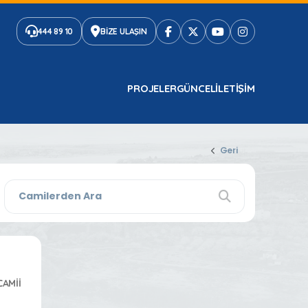
444 89 10
BİZE ULAŞIN
PROJELER
GÜNCEL
ILETIŞIM
Geri
CAMİİ