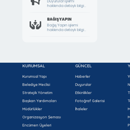
Duyurular işlemi
hakkında detaylı bilgi
DURULDU MAHALLESİ
için lütfen tıklayınız.
FATİH MAHALLESİ
BAĞIŞ YAPIN
Bağış Yapın işlemi
GAZİ MAHALLESİ
hakkında detaylı bilgi
için lütfen tıklayınız.
GEDİK MAHALLESİ
GÖKTARLA MAHALLESİ
GÖZENE MAHALLESİ
KURUMSAL
GÜNCEL
GÜNDÜZBEY MAHALLESİ
HAMİDİYE MAHALLESİ
Kurumsal Yapı
Haberler
Y
Belediye Meclisi
Duyurular
N
HIROĞLU MAHALLESİ
Stratejik Yönetim
Etkinlikler
T
HOCA AHMET YESEVİ MAHALLESİ
Başkan Yardımcıları
Fotoğraf Galerisi
T
HORATA MAHALLESİ
Müdürlükler
İhaleler
M
İKİZCE MAHALLESİ
Organizasyon Şeması
M
İLYAS MAHALLESİ
Encümen Üyeleri
P