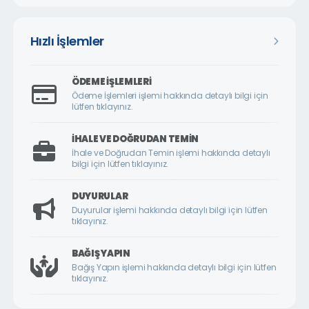
ÇARMUZU MAHALLESİ
ÇAVUŞOĞLU MAHALLESİ
Hızlı İşlemler
CEMALGÜRSEL MAHALLESİ
CEVATPAŞA MAHALLESİ
ÖDEME İŞLEMLERI
ÇİLESİZ MAHALLESİ
Ödeme İşlemleri işlemi hakkında detaylı bilgi için
lütfen tıklayınız.
ÇUKURDERE MAHALLESİ
CUMHURİYET MAHALLESİ
İHALE VE DOĞRUDAN TEMIN
İhale ve Doğrudan Temin işlemi hakkında detaylı
CUMHURİYET ÖRNEK KÖY MAHALLESİ
bilgi için lütfen tıklayınız.
DİLEK MAHALLESİ
DUYURULAR
DURANLAR MAHALLESİ
Duyurular işlemi hakkında detaylı bilgi için lütfen
tıklayınız.
DURULDU MAHALLESİ
FATİH MAHALLESİ
BAĞIŞ YAPIN
Bağış Yapın işlemi hakkında detaylı bilgi için lütfen
GAZİ MAHALLESİ
tıklayınız.
GEDİK MAHALLESİ