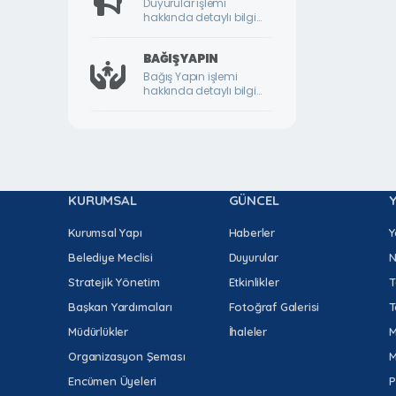
Duyurular işlemi
hakkında detaylı bilgi
DURULDU MAHALLESİ
için lütfen tıklayınız.
FATİH MAHALLESİ
BAĞIŞ YAPIN
Bağış Yapın işlemi
GAZİ MAHALLESİ
hakkında detaylı bilgi
için lütfen tıklayınız.
GEDİK MAHALLESİ
GÖKTARLA MAHALLESİ
GÖZENE MAHALLESİ
KURUMSAL
GÜNCEL
GÜNDÜZBEY MAHALLESİ
HAMİDİYE MAHALLESİ
Kurumsal Yapı
Haberler
Y
Belediye Meclisi
Duyurular
N
HIROĞLU MAHALLESİ
Stratejik Yönetim
Etkinlikler
T
HOCA AHMET YESEVİ MAHALLESİ
Başkan Yardımcıları
Fotoğraf Galerisi
T
HORATA MAHALLESİ
Müdürlükler
İhaleler
M
İKİZCE MAHALLESİ
Organizasyon Şeması
M
İLYAS MAHALLESİ
Encümen Üyeleri
P