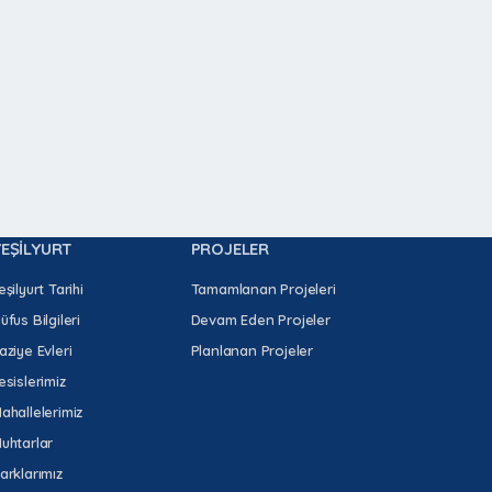
YEŞİLYURT
PROJELER
eşilyurt Tarihi
Tamamlanan Projeleri
üfus Bilgileri
Devam Eden Projeler
aziye Evleri
Planlanan Projeler
esislerimiz
ahallelerimiz
uhtarlar
arklarımız