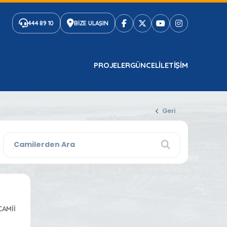
444 89 10
BİZE ULAŞIN
PROJELER
GÜNCEL
ILETIŞIM
Geri
CAMİİ