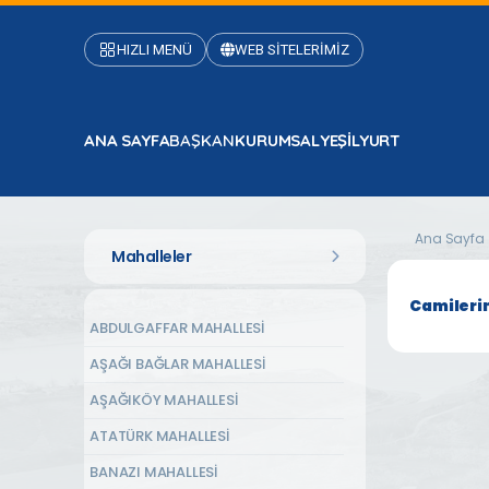
HIZLI MENÜ
WEB SİTELERİMİZ
ANA SAYFA
BAŞKAN
KURUMSAL
YEŞİLYURT
Ana Sayfa
Mahalleler
Camileri
ABDULGAFFAR MAHALLESİ
AŞAĞI BAĞLAR MAHALLESİ
AŞAĞIKÖY MAHALLESİ
ATATÜRK MAHALLESİ
BANAZI MAHALLESİ