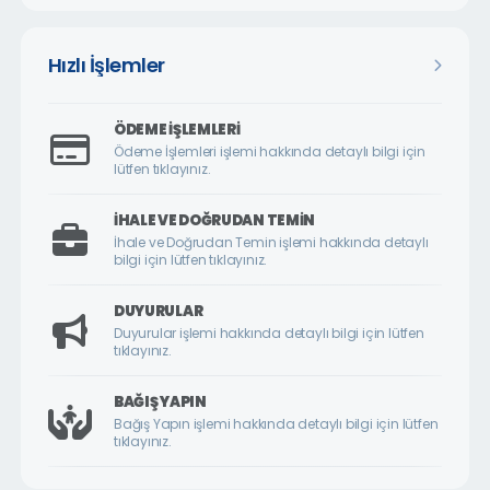
ÇARMUZU MAHALLESİ
ÇAVUŞOĞLU MAHALLESİ
Hızlı İşlemler
CEMALGÜRSEL MAHALLESİ
CEVATPAŞA MAHALLESİ
ÖDEME İŞLEMLERI
ÇİLESİZ MAHALLESİ
Ödeme İşlemleri işlemi hakkında detaylı bilgi için
lütfen tıklayınız.
ÇUKURDERE MAHALLESİ
CUMHURİYET MAHALLESİ
İHALE VE DOĞRUDAN TEMIN
İhale ve Doğrudan Temin işlemi hakkında detaylı
CUMHURİYET ÖRNEK KÖY MAHALLESİ
bilgi için lütfen tıklayınız.
DİLEK MAHALLESİ
DUYURULAR
DURANLAR MAHALLESİ
Duyurular işlemi hakkında detaylı bilgi için lütfen
tıklayınız.
DURULDU MAHALLESİ
FATİH MAHALLESİ
BAĞIŞ YAPIN
Bağış Yapın işlemi hakkında detaylı bilgi için lütfen
GAZİ MAHALLESİ
tıklayınız.
GEDİK MAHALLESİ