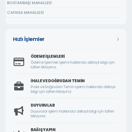
BOSTANBAŞI MAHALLESİ
CAFANA MAHALLESİ
ÇARMUZU MAHALLESİ
ÇAVUŞOĞLU MAHALLESİ
Hızlı İşlemler
CEMALGÜRSEL MAHALLESİ
CEVATPAŞA MAHALLESİ
ÖDEME İŞLEMLERI
ÇİLESİZ MAHALLESİ
Ödeme İşlemleri işlemi hakkında detaylı bilgi için
lütfen tıklayınız.
ÇUKURDERE MAHALLESİ
CUMHURİYET MAHALLESİ
İHALE VE DOĞRUDAN TEMIN
İhale ve Doğrudan Temin işlemi hakkında detaylı
CUMHURİYET ÖRNEK KÖY MAHALLESİ
bilgi için lütfen tıklayınız.
DİLEK MAHALLESİ
DUYURULAR
DURANLAR MAHALLESİ
Duyurular işlemi hakkında detaylı bilgi için lütfen
tıklayınız.
DURULDU MAHALLESİ
FATİH MAHALLESİ
BAĞIŞ YAPIN