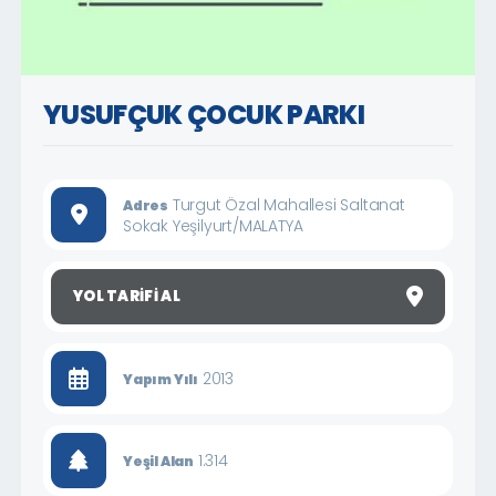
YUSUFÇUK ÇOCUK PARKI
Turgut Özal Mahallesi Saltanat
Adres
Sokak Yeşilyurt/MALATYA
YOL TARIFI AL
2013
Yapım Yılı
1.314
Yeşil Alan