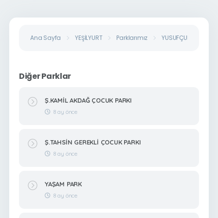
Ana Sayfa
YEŞİLYURT
Parklarımız
YUSUFÇUK ÇOCUK P
Diğer Parklar
Ş.KAMİL AKDAĞ ÇOCUK PARKI
8 ay önce
Ş.TAHSİN GEREKLİ ÇOCUK PARKI
8 ay önce
YAŞAM PARK
8 ay önce