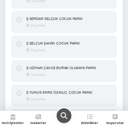
8 ay önce
Ş.SERDAR SELÇUK ÇOCUK PARKI
8 ay önce
Ş.ŞELÇUK ŞAHİN ÇOCUK PARKI
8 ay önce
Ş.UZMAN ÇAVUŞ BURAK ULUKAYA PARKI
8 ay önce
Ş.YUNUS EMRE ÖZKILIÇ ÇOCUK PARKI
8 ay önce
Ş.YUSUF KENAN MUTLU ÇOCUK PARKI
Hızlı İşlemler
Haberler
Etkinlikler
Duyurular
8 ay önce