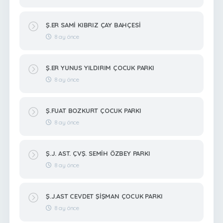
Ş.ER SAMİ KIBRIZ ÇAY BAHÇESİ
8 ay önce
Ş.ER YUNUS YILDIRIM ÇOCUK PARKI
8 ay önce
Ş.FUAT BOZKURT ÇOCUK PARKI
8 ay önce
Ş.J. AST. ÇVŞ. SEMİH ÖZBEY PARKI
8 ay önce
Ş.J.AST CEVDET ŞİŞMAN ÇOCUK PARKI
8 ay önce