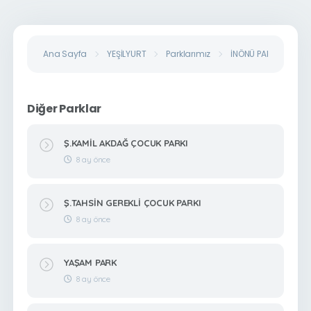
Ana Sayfa
YEŞİLYURT
Parklarımız
İNÖNÜ PARK
Diğer Parklar
Ş.KAMİL AKDAĞ ÇOCUK PARKI
8 ay önce
Ş.TAHSİN GEREKLİ ÇOCUK PARKI
8 ay önce
YAŞAM PARK
8 ay önce