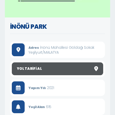
İNÖNÜ PARK
İnönü Mahallesi Göldağı Sokak
Adres
Yeşilyurt/MALATYA
YOL TARIFI AL
2021
Yapım Yılı
615
Yeşil Alan