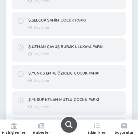
8 ay önce
Ş.ŞELÇUK ŞAHİN ÇOCUK PARKI
8 ay önce
Ş.UZMAN ÇAVUŞ BURAK ULUKAYA PARKI
8 ay önce
Ş.YUNUS EMRE ÖZKILIÇ ÇOCUK PARKI
8 ay önce
Ş.YUSUF KENAN MUTLU ÇOCUK PARKI
8 ay önce
Ş.ZEKERİYA BİTMEZ ÇOCUK PARKI
Hızlı İşlemler
Haberler
Etkinlikler
Duyurular
8 ay önce