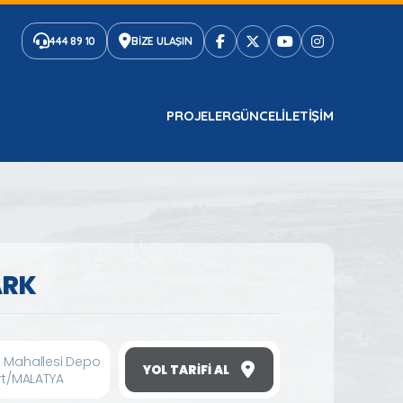
444 89 10
BİZE ULAŞIN
PROJELER
GÜNCEL
ILETIŞIM
ARK
 Mahallesi Depo
YOL TARIFI AL
rt/MALATYA