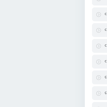
C
C
C
C
Ç
Ç