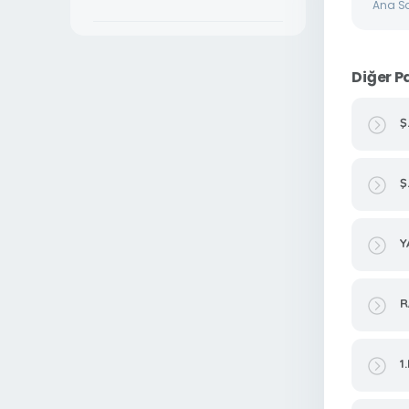
Ana S
Diğer P
Ş
Ş
Y
R
1