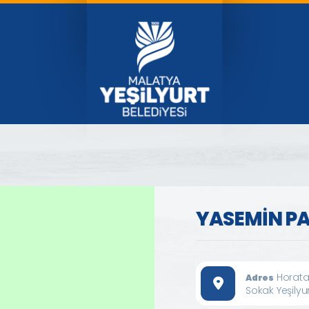
YASEMİN P
Horata
Adres
Sokak Yeşilyu