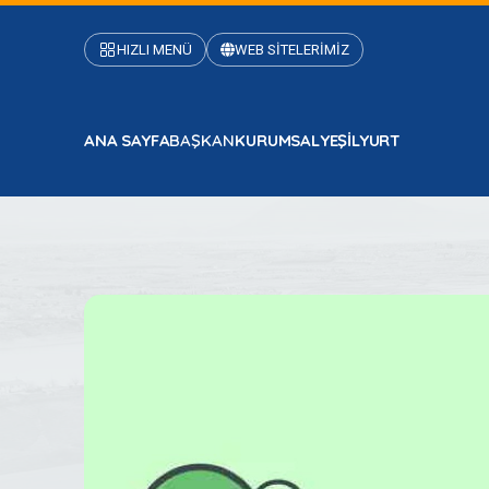
HIZLI MENÜ
WEB SİTELERİMİZ
ANA SAYFA
BAŞKAN
KURUMSAL
YEŞİLYURT