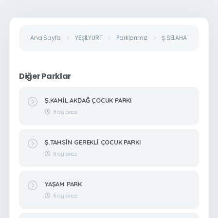
Ana Sayfa
YEŞİLYURT
Parklarımız
Ş.SELAHATTİN ŞENER 
Diğer Parklar
Ş.KAMİL AKDAĞ ÇOCUK PARKI
8 ay önce
Ş.TAHSİN GEREKLİ ÇOCUK PARKI
8 ay önce
YAŞAM PARK
8 ay önce