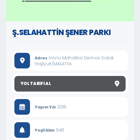
Ş.SELAHATTİN ŞENER PARKI
İnönü Mahallesi Derince Sokak
Adres
Yeşilyurt/MALATYA
YOL TARIFI AL
2018
Yapım Yılı
949
Yeşil Alan