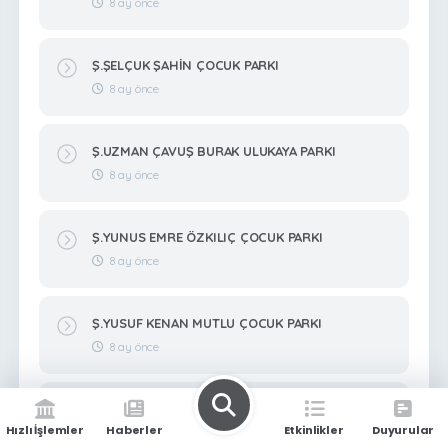
8 ay önce
Ş.ŞELÇUK ŞAHİN ÇOCUK PARKI
8 ay önce
Ş.UZMAN ÇAVUŞ BURAK ULUKAYA PARKI
8 ay önce
Ş.YUNUS EMRE ÖZKILIÇ ÇOCUK PARKI
8 ay önce
Ş.YUSUF KENAN MUTLU ÇOCUK PARKI
8 ay önce
Ş.ZEKERİYA BİTMEZ ÇOCUK PARKI
Hızlı İşlemler
Haberler
Etkinlikler
Duyurular
8 ay önce