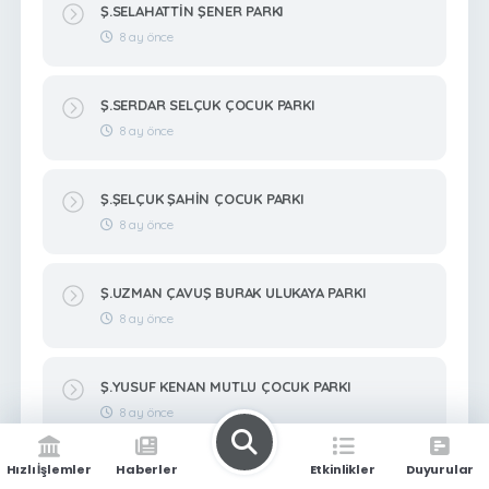
Ş.SELAHATTİN ŞENER PARKI
8 ay önce
Ş.SERDAR SELÇUK ÇOCUK PARKI
8 ay önce
Ş.ŞELÇUK ŞAHİN ÇOCUK PARKI
8 ay önce
Ş.UZMAN ÇAVUŞ BURAK ULUKAYA PARKI
8 ay önce
Ş.YUSUF KENAN MUTLU ÇOCUK PARKI
8 ay önce
Hızlı İşlemler
Haberler
Etkinlikler
Duyurular
Ş.ZEKERİYA BİTMEZ ÇOCUK PARKI