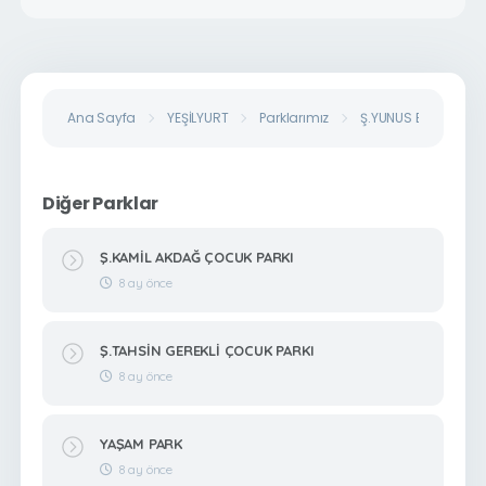
Ana Sayfa
YEŞİLYURT
Parklarımız
Ş.YUNUS EMRE ÖZKIL
Diğer Parklar
Ş.KAMİL AKDAĞ ÇOCUK PARKI
8 ay önce
Ş.TAHSİN GEREKLİ ÇOCUK PARKI
8 ay önce
YAŞAM PARK
8 ay önce