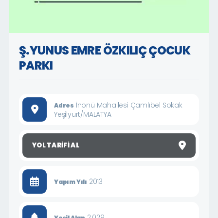
Ş.YUNUS EMRE ÖZKILIÇ ÇOCUK
PARKI
İnönü Mahallesi Çamlıbel Sokak
Adres
Yeşilyurt/MALATYA
YOL TARIFI AL
2013
Yapım Yılı
2.029
Yeşil Alan