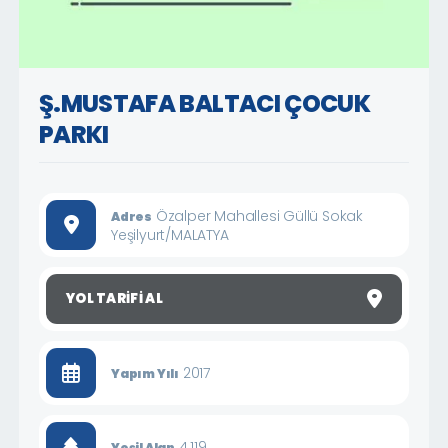
Ş.MUSTAFA BALTACI ÇOCUK
PARKI
Özalper Mahallesi Güllü Sokak
Adres
Yeşilyurt/MALATYA
YOL TARIFI AL
2017
Yapım Yılı
4.119
Yeşil Alan