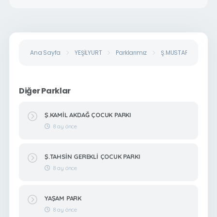
Ana Sayfa
YEŞİLYURT
Parklarımız
Ş.MUSTAFA BALTACI
Diğer Parklar
Ş.KAMİL AKDAĞ ÇOCUK PARKI
8 ay önce
Ş.TAHSİN GEREKLİ ÇOCUK PARKI
8 ay önce
YAŞAM PARK
8 ay önce