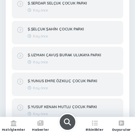
Ş.SERDAR SELÇUK ÇOCUK PARKI
8 ay önce
Ş.ŞELÇUK ŞAHİN ÇOCUK PARKI
8 ay önce
Ş.UZMAN ÇAVUŞ BURAK ULUKAYA PARKI
8 ay önce
Ş.YUNUS EMRE ÖZKILIÇ ÇOCUK PARKI
8 ay önce
Ş.YUSUF KENAN MUTLU ÇOCUK PARKI
8 ay önce
Hızlı İşlemler
Haberler
Etkinlikler
Duyurular
Ş.ZEKERİYA BİTMEZ ÇOCUK PARKI