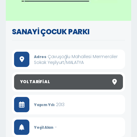
SANAYİ ÇOCUK PARKI
Çavuşoğlu Mahallesi Mermerciler
Adres
Sokak Yeşilyurt/MALATYA
YOL TARIFI AL
2013
Yapım Yılı
-
Yeşil Alan