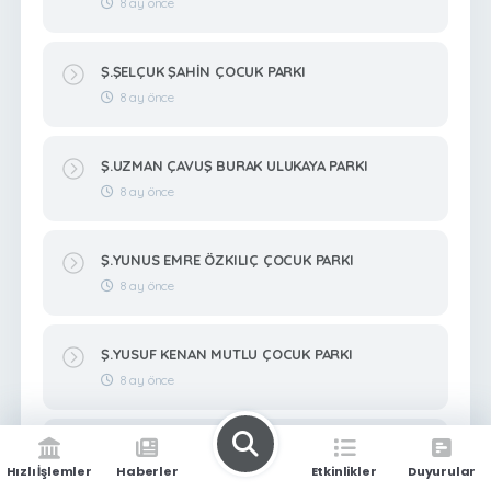
8 ay önce
Ş.ŞELÇUK ŞAHİN ÇOCUK PARKI
8 ay önce
Ş.UZMAN ÇAVUŞ BURAK ULUKAYA PARKI
8 ay önce
Ş.YUNUS EMRE ÖZKILIÇ ÇOCUK PARKI
8 ay önce
Ş.YUSUF KENAN MUTLU ÇOCUK PARKI
8 ay önce
Ş.ZEKERİYA BİTMEZ ÇOCUK PARKI
Hızlı İşlemler
Haberler
Etkinlikler
Duyurular
8 ay önce