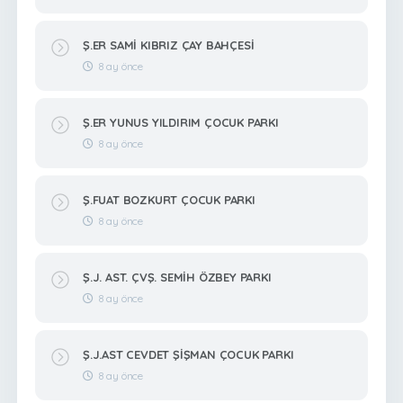
Ş.ER SAMİ KIBRIZ ÇAY BAHÇESİ
8 ay önce
Ş.ER YUNUS YILDIRIM ÇOCUK PARKI
8 ay önce
Ş.FUAT BOZKURT ÇOCUK PARKI
8 ay önce
Ş.J. AST. ÇVŞ. SEMİH ÖZBEY PARKI
8 ay önce
Ş.J.AST CEVDET ŞİŞMAN ÇOCUK PARKI
8 ay önce