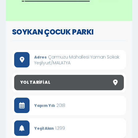
SOYKAN ÇOCUK PARKI
Çarmuzu Mahallesi Yaman Sokak
Adres
Yeşilyurt/MALATYA
YOL TARIFI AL
2018
Yapım Yılı
1.399
Yeşil Alan