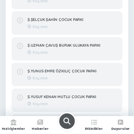
8 ay önce
Ş.ŞELÇUK ŞAHİN ÇOCUK PARKI
8 ay önce
Ş.UZMAN ÇAVUŞ BURAK ULUKAYA PARKI
8 ay önce
Ş.YUNUS EMRE ÖZKILIÇ ÇOCUK PARKI
8 ay önce
Ş.YUSUF KENAN MUTLU ÇOCUK PARKI
8 ay önce
Ş.ZEKERİYA BİTMEZ ÇOCUK PARKI
Hızlı İşlemler
Haberler
Etkinlikler
Duyurular
8 ay önce