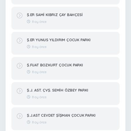
Ş.ER SAMİ KIBRIZ ÇAY BAHÇESİ
8 ay önce
Ş.ER YUNUS YILDIRIM ÇOCUK PARKI
8 ay önce
Ş.FUAT BOZKURT ÇOCUK PARKI
8 ay önce
Ş.J. AST. ÇVŞ. SEMİH ÖZBEY PARKI
8 ay önce
Ş.J.AST CEVDET ŞİŞMAN ÇOCUK PARKI
8 ay önce