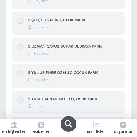
8 ay önce
Ş.ŞELÇUK ŞAHİN ÇOCUK PARKI
8 ay önce
Ş.UZMAN ÇAVUŞ BURAK ULUKAYA PARKI
8 ay önce
Ş.YUNUS EMRE ÖZKILIÇ ÇOCUK PARKI
8 ay önce
Ş.YUSUF KENAN MUTLU ÇOCUK PARKI
8 ay önce
Ş.ZEKERİYA BİTMEZ ÇOCUK PARKI
Hızlı İşlemler
Haberler
Etkinlikler
Duyurular
8 ay önce