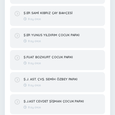
Ş.ER SAMİ KIBRIZ ÇAY BAHÇESİ
8 ay önce
Ş.ER YUNUS YILDIRIM ÇOCUK PARKI
8 ay önce
Ş.FUAT BOZKURT ÇOCUK PARKI
8 ay önce
Ş.J. AST. ÇVŞ. SEMİH ÖZBEY PARKI
8 ay önce
Ş.J.AST CEVDET ŞİŞMAN ÇOCUK PARKI
8 ay önce