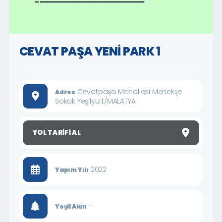
CEVAT PAŞA YENİ PARK 1
Cevatpaşa Mahallesi Menekşe
Adres
Sokak Yeşilyurt/MALATYA
YOL TARIFI AL
2022
Yapım Yılı
-
Yeşil Alan