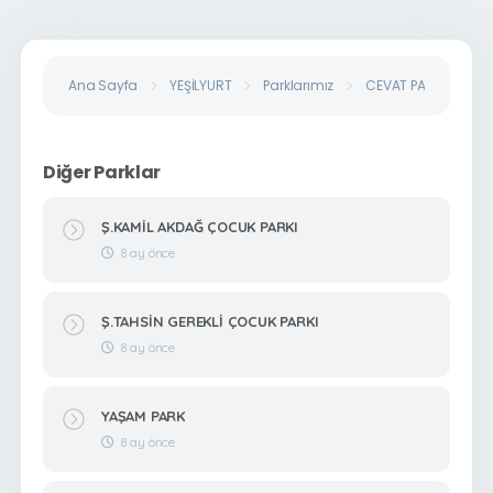
Ana Sayfa
YEŞİLYURT
Parklarımız
CEVAT PAŞA YENİ PAR
Diğer Parklar
Ş.KAMİL AKDAĞ ÇOCUK PARKI
8 ay önce
Ş.TAHSİN GEREKLİ ÇOCUK PARKI
8 ay önce
YAŞAM PARK
8 ay önce