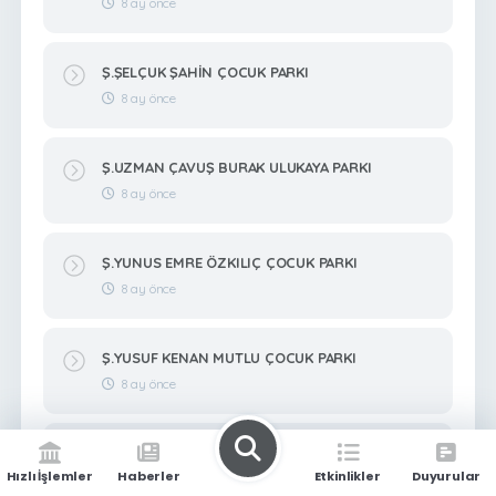
8 ay önce
Ş.ŞELÇUK ŞAHİN ÇOCUK PARKI
8 ay önce
Ş.UZMAN ÇAVUŞ BURAK ULUKAYA PARKI
8 ay önce
Ş.YUNUS EMRE ÖZKILIÇ ÇOCUK PARKI
8 ay önce
Ş.YUSUF KENAN MUTLU ÇOCUK PARKI
8 ay önce
Ş.ZEKERİYA BİTMEZ ÇOCUK PARKI
Hızlı İşlemler
Haberler
Etkinlikler
Duyurular
8 ay önce