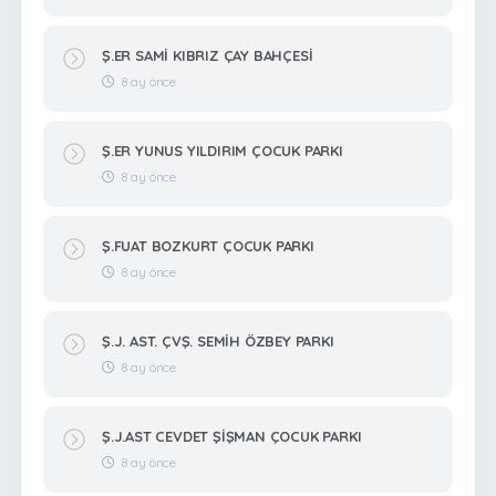
Ş.ER SAMİ KIBRIZ ÇAY BAHÇESİ
8 ay önce
Ş.ER YUNUS YILDIRIM ÇOCUK PARKI
8 ay önce
Ş.FUAT BOZKURT ÇOCUK PARKI
8 ay önce
Ş.J. AST. ÇVŞ. SEMİH ÖZBEY PARKI
8 ay önce
Ş.J.AST CEVDET ŞİŞMAN ÇOCUK PARKI
8 ay önce