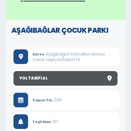
AŞAĞIBAĞLAR ÇOCUK PARKI
Aşağıbağlar Mahallesi Merkez
Adres
Sokak Yeşilyurt/MALATYA
YOL TARIFI AL
2015
Yapım Yılı
187
Yeşil Alan