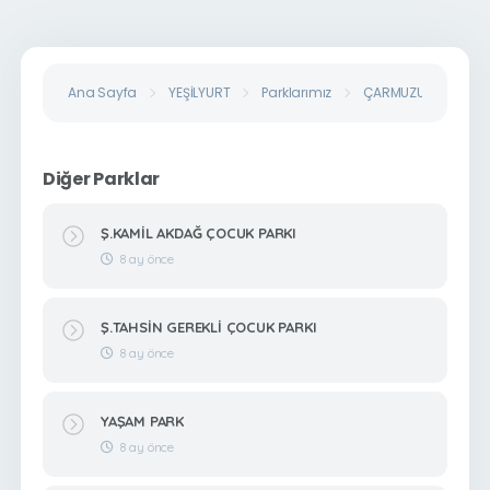
Ana Sayfa
YEŞİLYURT
Parklarımız
ÇARMUZU MUHTARLIK
Diğer Parklar
Ş.KAMİL AKDAĞ ÇOCUK PARKI
8 ay önce
Ş.TAHSİN GEREKLİ ÇOCUK PARKI
8 ay önce
YAŞAM PARK
8 ay önce