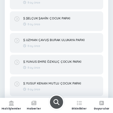
8 ay önce
Ş.ŞELÇUK ŞAHİN ÇOCUK PARKI
8 ay önce
Ş.UZMAN ÇAVUŞ BURAK ULUKAYA PARKI
8 ay önce
Ş.YUNUS EMRE ÖZKILIÇ ÇOCUK PARKI
8 ay önce
Ş.YUSUF KENAN MUTLU ÇOCUK PARKI
8 ay önce
Ş.ZEKERİYA BİTMEZ ÇOCUK PARKI
Hızlı İşlemler
Haberler
Etkinlikler
Duyurular
8 ay önce