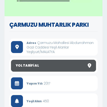
ÇARMUZU MUHTARLIK PARKI
Çarmuzu Mahallesi Abdurrahman
Adres
Gazi Caddesi Yeşil Alanlar
Yeşilyurt/MALATYA
YOL TARIFI AL
2017
Yapım Yılı
450
Yeşil Alan