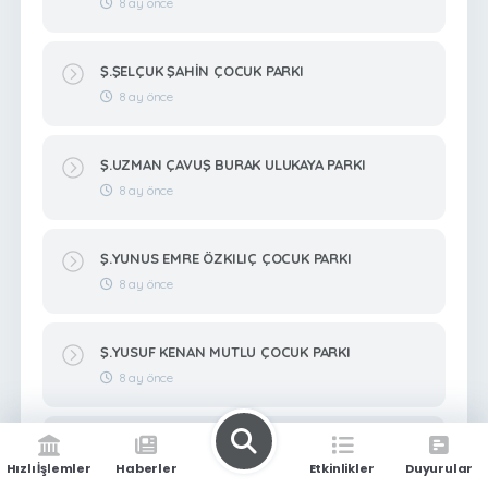
8 ay önce
Ş.ŞELÇUK ŞAHİN ÇOCUK PARKI
8 ay önce
Ş.UZMAN ÇAVUŞ BURAK ULUKAYA PARKI
8 ay önce
Ş.YUNUS EMRE ÖZKILIÇ ÇOCUK PARKI
8 ay önce
Ş.YUSUF KENAN MUTLU ÇOCUK PARKI
8 ay önce
Ş.ZEKERİYA BİTMEZ ÇOCUK PARKI
Hızlı İşlemler
Haberler
Etkinlikler
Duyurular
8 ay önce