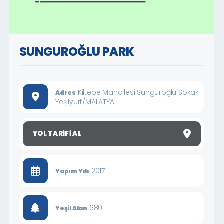
SUNGUROĞLU PARK
Kiltepe Mahallesi Sunguroğlu Sokak
Adres
Yeşilyurt/MALATYA
YOL TARIFI AL
2017
Yapım Yılı
680
Yeşil Alan