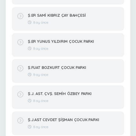
Ş.ER SAMİ KIBRIZ ÇAY BAHÇESİ
8 ay önce
Ş.ER YUNUS YILDIRIM ÇOCUK PARKI
8 ay önce
Ş.FUAT BOZKURT ÇOCUK PARKI
8 ay önce
Ş.J. AST. ÇVŞ. SEMİH ÖZBEY PARKI
8 ay önce
Ş.J.AST CEVDET ŞİŞMAN ÇOCUK PARKI
8 ay önce