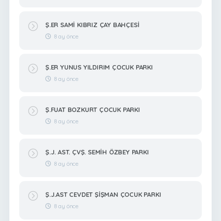
Ş.ER SAMİ KIBRIZ ÇAY BAHÇESİ
8 ay önce
Ş.ER YUNUS YILDIRIM ÇOCUK PARKI
8 ay önce
Ş.FUAT BOZKURT ÇOCUK PARKI
8 ay önce
Ş.J. AST. ÇVŞ. SEMİH ÖZBEY PARKI
8 ay önce
Ş.J.AST CEVDET ŞİŞMAN ÇOCUK PARKI
8 ay önce