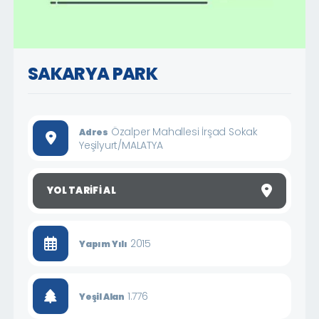
SAKARYA PARK
Özalper Mahallesi İrşad Sokak
Adres
Yeşilyurt/MALATYA
YOL TARIFI AL
2015
Yapım Yılı
1.776
Yeşil Alan