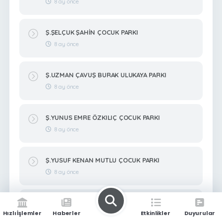
8 ay önce
Ş.ŞELÇUK ŞAHİN ÇOCUK PARKI
8 ay önce
Ş.UZMAN ÇAVUŞ BURAK ULUKAYA PARKI
8 ay önce
Ş.YUNUS EMRE ÖZKILIÇ ÇOCUK PARKI
8 ay önce
Ş.YUSUF KENAN MUTLU ÇOCUK PARKI
8 ay önce
Ş.ZEKERİYA BİTMEZ ÇOCUK PARKI
Hızlı İşlemler
Haberler
Etkinlikler
Duyurular
8 ay önce