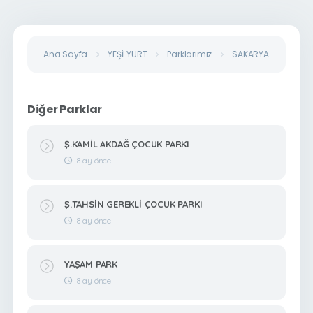
Ana Sayfa
YEŞİLYURT
Parklarımız
SAKARYA PARK
Diğer Parklar
Ş.KAMİL AKDAĞ ÇOCUK PARKI
8 ay önce
Ş.TAHSİN GEREKLİ ÇOCUK PARKI
8 ay önce
YAŞAM PARK
8 ay önce