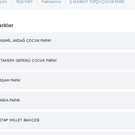
ayfa
YEŞİLYURT
Parklarımız
Ş. MAHMUT TOPÇU ÇOCUK PARKI
arklar
.KAMİL AKDAĞ ÇOCUK PARKI
.TAHSİN GEREKLİ ÇOCUK PARKI
AŞAM PARK
ABİA PARKI
.ETAP MİLLET BAHÇESİ