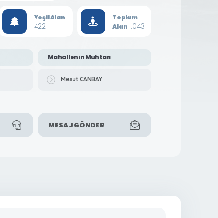
Yeşil Alan
Toplam
422
1.043
Alan
Mahallenin Muhtarı
Mesut CANBAY
MESAJ GÖNDER