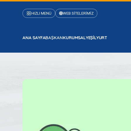
HIZLI MENÜ
WEB SİTELERİMİZ
ANA SAYFA
BAŞKAN
KURUMSAL
YEŞİLYURT