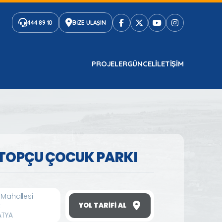
444 89 10
BİZE ULAŞIN
PROJELER
GÜNCEL
ILETIŞIM
TOPÇU ÇOCUK PARKI
 Mahallesi
k
YOL TARIFI AL
ATYA