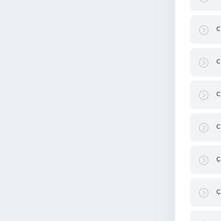
C
C
C
C
Ç
Ç