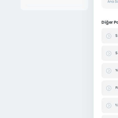
Ana S
Diğer P
Ş
Ş
Y
R
1