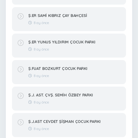
Ş.ER SAMİ KIBRIZ ÇAY BAHÇESİ
8 ay önce
Ş.ER YUNUS YILDIRIM ÇOCUK PARKI
8 ay önce
Ş.FUAT BOZKURT ÇOCUK PARKI
8 ay önce
Ş.J. AST. ÇVŞ. SEMİH ÖZBEY PARKI
8 ay önce
Ş.J.AST CEVDET ŞİŞMAN ÇOCUK PARKI
8 ay önce