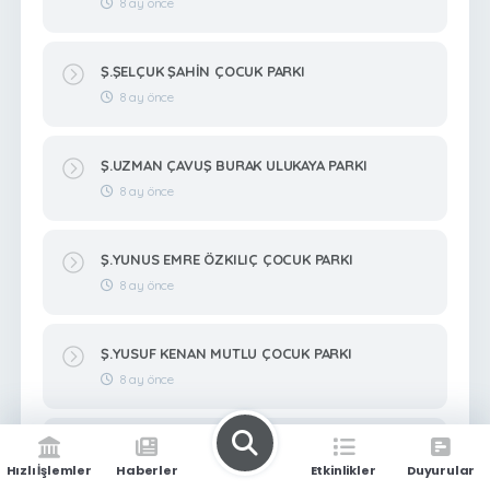
8 ay önce
Ş.ŞELÇUK ŞAHİN ÇOCUK PARKI
8 ay önce
Ş.UZMAN ÇAVUŞ BURAK ULUKAYA PARKI
8 ay önce
Ş.YUNUS EMRE ÖZKILIÇ ÇOCUK PARKI
8 ay önce
Ş.YUSUF KENAN MUTLU ÇOCUK PARKI
8 ay önce
Ş.ZEKERİYA BİTMEZ ÇOCUK PARKI
Hızlı İşlemler
Haberler
Etkinlikler
Duyurular
8 ay önce