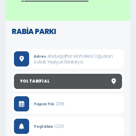
RABİA PARKI
Abdulgaffar Mahallesi Oğuzkan
Adres
Sokak Yeşilyurt/Malatya
YOL TARIFI AL
2015
Yapım Yılı
1.200
Yeşil Alan