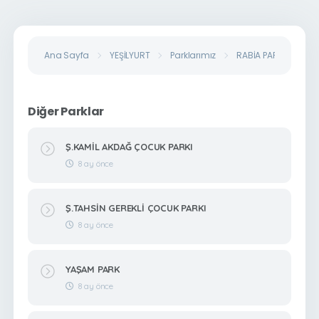
Ana Sayfa
YEŞİLYURT
Parklarımız
RABİA PARKI
Diğer Parklar
Ş.KAMİL AKDAĞ ÇOCUK PARKI
8 ay önce
Ş.TAHSİN GEREKLİ ÇOCUK PARKI
8 ay önce
YAŞAM PARK
8 ay önce