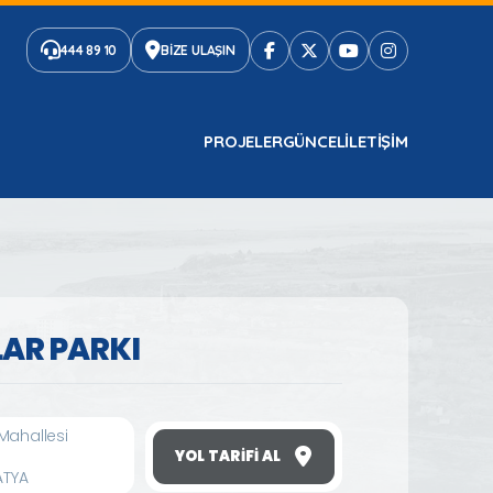
444 89 10
BİZE ULAŞIN
PROJELER
GÜNCEL
ILETIŞIM
AR PARKI
Mahallesi
YOL TARIFI AL
ATYA