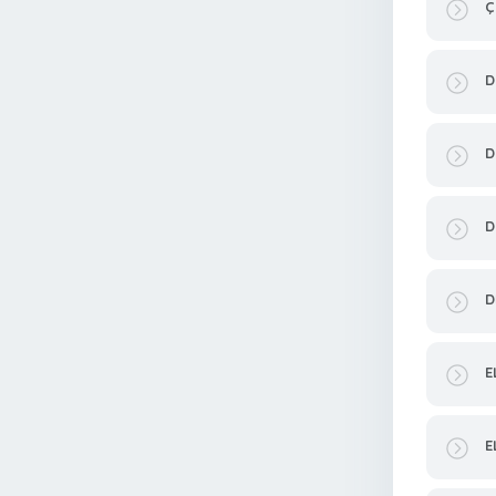
Ç
D
D
D
D
E
E