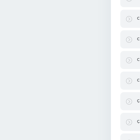
C
C
C
C
Ç
Ç