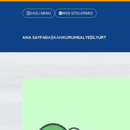
HIZLI MENÜ
WEB SİTELERİMİZ
ANA SAYFA
BAŞKAN
KURUMSAL
YEŞİLYURT