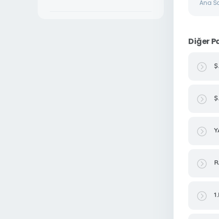
Ana S
Diğer P
Ş
Ş
Y
R
1