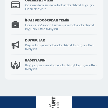
ÖDEME İŞLEMLERI
ÇİLESİZ MAHALLESİ
Ödeme İşlemleri işlemi hakkında detaylı bilgi için
lütfen tıklayınız.
ÇUKURDERE MAHALLESİ
CUMHURİYET MAHALLESİ
İHALE VE DOĞRUDAN TEMIN
İhale ve Doğrudan Temin işlemi hakkında detaylı
CUMHURİYET ÖRNEK KÖY MAHALLESİ
bilgi için lütfen tıklayınız.
DİLEK MAHALLESİ
DUYURULAR
DURANLAR MAHALLESİ
Duyurular işlemi hakkında detaylı bilgi için lütfen
tıklayınız.
DURULDU MAHALLESİ
FATİH MAHALLESİ
BAĞIŞ YAPIN
Bağış Yapın işlemi hakkında detaylı bilgi için lütfen
GAZİ MAHALLESİ
tıklayınız.
GEDİK MAHALLESİ
GÖKTARLA MAHALLESİ
GÖZENE MAHALLESİ
GÜNDÜZBEY MAHALLESİ
HAMİDİYE MAHALLESİ