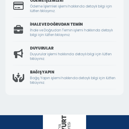
ÖDEME İŞLEMLERI
ÇİLESİZ MAHALLESİ
Ödeme İşlemleri işlemi hakkında detaylı bilgi için
lütfen tıklayınız.
ÇUKURDERE MAHALLESİ
CUMHURİYET MAHALLESİ
İHALE VE DOĞRUDAN TEMIN
İhale ve Doğrudan Temin işlemi hakkında detaylı
CUMHURİYET ÖRNEK KÖY MAHALLESİ
bilgi için lütfen tıklayınız.
DİLEK MAHALLESİ
DUYURULAR
DURANLAR MAHALLESİ
Duyurular işlemi hakkında detaylı bilgi için lütfen
tıklayınız.
DURULDU MAHALLESİ
FATİH MAHALLESİ
BAĞIŞ YAPIN
Bağış Yapın işlemi hakkında detaylı bilgi için lütfen
GAZİ MAHALLESİ
tıklayınız.
GEDİK MAHALLESİ
GÖKTARLA MAHALLESİ
GÖZENE MAHALLESİ
GÜNDÜZBEY MAHALLESİ
HAMİDİYE MAHALLESİ