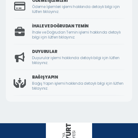
ÖDEME İŞLEMLERI
ÇİLESİZ MAHALLESİ
Ödeme İşlemleri işlemi hakkında detaylı bilgi için
lütfen tıklayınız.
ÇUKURDERE MAHALLESİ
CUMHURİYET MAHALLESİ
İHALE VE DOĞRUDAN TEMIN
İhale ve Doğrudan Temin işlemi hakkında detaylı
CUMHURİYET ÖRNEK KÖY MAHALLESİ
bilgi için lütfen tıklayınız.
DİLEK MAHALLESİ
DUYURULAR
DURANLAR MAHALLESİ
Duyurular işlemi hakkında detaylı bilgi için lütfen
tıklayınız.
DURULDU MAHALLESİ
FATİH MAHALLESİ
BAĞIŞ YAPIN
Bağış Yapın işlemi hakkında detaylı bilgi için lütfen
GAZİ MAHALLESİ
tıklayınız.
GEDİK MAHALLESİ
GÖKTARLA MAHALLESİ
GÖZENE MAHALLESİ
GÜNDÜZBEY MAHALLESİ
HAMİDİYE MAHALLESİ