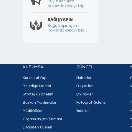
Duyurular işlemi
hakkında detaylı bilgi
DURULDU MAHALLESİ
için lütfen tıklayınız.
FATİH MAHALLESİ
BAĞIŞ YAPIN
Bağış Yapın işlemi
GAZİ MAHALLESİ
hakkında detaylı bilgi
için lütfen tıklayınız.
GEDİK MAHALLESİ
GÖKTARLA MAHALLESİ
GÖZENE MAHALLESİ
KURUMSAL
GÜNCEL
GÜNDÜZBEY MAHALLESİ
HAMİDİYE MAHALLESİ
Kurumsal Yapı
Haberler
Y
Belediye Meclisi
Duyurular
N
HIROĞLU MAHALLESİ
Stratejik Yönetim
Etkinlikler
T
HOCA AHMET YESEVİ MAHALLESİ
Başkan Yardımcıları
Fotoğraf Galerisi
T
HORATA MAHALLESİ
Müdürlükler
İhaleler
M
İKİZCE MAHALLESİ
Organizasyon Şeması
M
İLYAS MAHALLESİ
Encümen Üyeleri
P