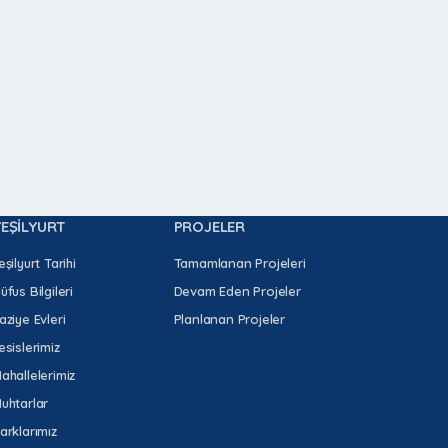
YEŞİLYURT
PROJELER
eşilyurt Tarihi
Tamamlanan Projeleri
üfus Bilgileri
Devam Eden Projeler
aziye Evleri
Planlanan Projeler
esislerimiz
ahallelerimiz
uhtarlar
arklarımız