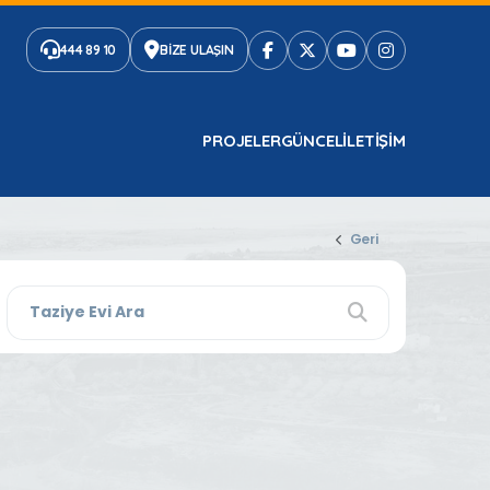
444 89 10
BİZE ULAŞIN
PROJELER
GÜNCEL
ILETIŞIM
Geri