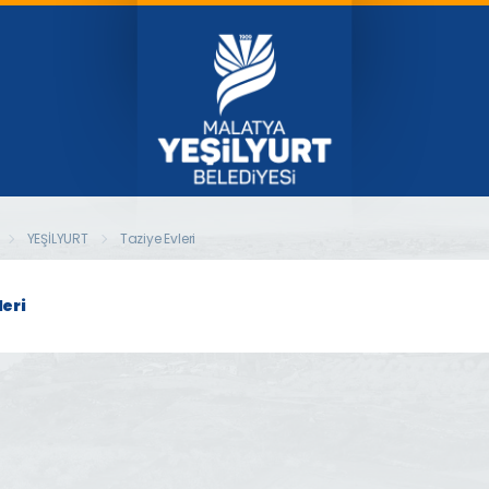
YEŞİLYURT
Taziye Evleri
leri