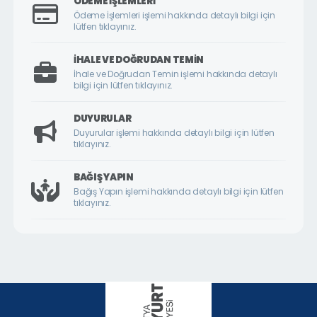
ÖDEME İŞLEMLERI
ÇİLESİZ MAHALLESİ
Ödeme İşlemleri işlemi hakkında detaylı bilgi için
lütfen tıklayınız.
ÇUKURDERE MAHALLESİ
CUMHURİYET MAHALLESİ
İHALE VE DOĞRUDAN TEMIN
İhale ve Doğrudan Temin işlemi hakkında detaylı
CUMHURİYET ÖRNEK KÖY MAHALLESİ
bilgi için lütfen tıklayınız.
DİLEK MAHALLESİ
DUYURULAR
DURANLAR MAHALLESİ
Duyurular işlemi hakkında detaylı bilgi için lütfen
tıklayınız.
DURULDU MAHALLESİ
FATİH MAHALLESİ
BAĞIŞ YAPIN
Bağış Yapın işlemi hakkında detaylı bilgi için lütfen
GAZİ MAHALLESİ
tıklayınız.
GEDİK MAHALLESİ
GÖKTARLA MAHALLESİ
GÖZENE MAHALLESİ
GÜNDÜZBEY MAHALLESİ
HAMİDİYE MAHALLESİ