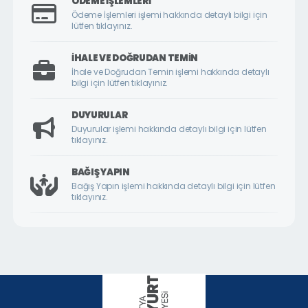
ÖDEME İŞLEMLERI
ÇİLESİZ MAHALLESİ
Ödeme İşlemleri işlemi hakkında detaylı bilgi için
lütfen tıklayınız.
ÇUKURDERE MAHALLESİ
CUMHURİYET MAHALLESİ
İHALE VE DOĞRUDAN TEMIN
İhale ve Doğrudan Temin işlemi hakkında detaylı
CUMHURİYET ÖRNEK KÖY MAHALLESİ
bilgi için lütfen tıklayınız.
DİLEK MAHALLESİ
DUYURULAR
DURANLAR MAHALLESİ
Duyurular işlemi hakkında detaylı bilgi için lütfen
tıklayınız.
DURULDU MAHALLESİ
FATİH MAHALLESİ
BAĞIŞ YAPIN
Bağış Yapın işlemi hakkında detaylı bilgi için lütfen
GAZİ MAHALLESİ
tıklayınız.
GEDİK MAHALLESİ
GÖKTARLA MAHALLESİ
GÖZENE MAHALLESİ
GÜNDÜZBEY MAHALLESİ
HAMİDİYE MAHALLESİ