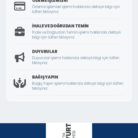
ÖDEME İŞLEMLERI
ÇİLESİZ MAHALLESİ
Ödeme İşlemleri işlemi hakkında detaylı bilgi için
lütfen tıklayınız.
ÇUKURDERE MAHALLESİ
CUMHURİYET MAHALLESİ
İHALE VE DOĞRUDAN TEMIN
İhale ve Doğrudan Temin işlemi hakkında detaylı
CUMHURİYET ÖRNEK KÖY MAHALLESİ
bilgi için lütfen tıklayınız.
DİLEK MAHALLESİ
DUYURULAR
DURANLAR MAHALLESİ
Duyurular işlemi hakkında detaylı bilgi için lütfen
tıklayınız.
DURULDU MAHALLESİ
FATİH MAHALLESİ
BAĞIŞ YAPIN
Bağış Yapın işlemi hakkında detaylı bilgi için lütfen
GAZİ MAHALLESİ
tıklayınız.
GEDİK MAHALLESİ
GÖKTARLA MAHALLESİ
GÖZENE MAHALLESİ
GÜNDÜZBEY MAHALLESİ
HAMİDİYE MAHALLESİ